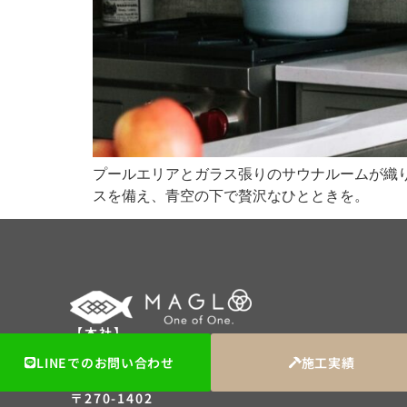
プールエリアとガラス張りのサウナルームが織
スを備え、青空の下で贅沢なひとときを。
【本社】
〒120-0004
LINEでのお問い合わせ
施工実績
東京都足立区東綾瀬1丁目10-16
【支社】
〒270-1402