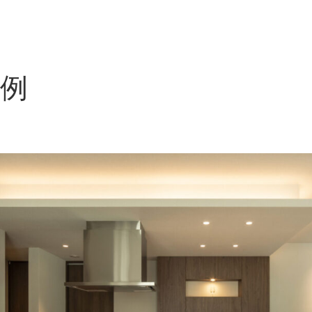
Top
About
Servi
トップ
私たちについて
工事内
例