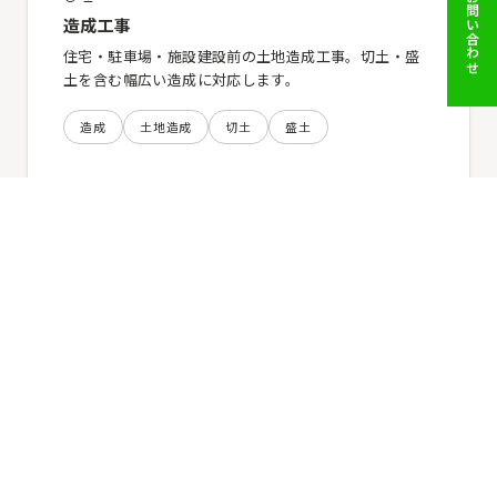
LINEでのお問い合わせ
造成工事
住宅・駐車場・施設建設前の土地造成工事。切土・盛
土を含む幅広い造成に対応します。
造成
土地造成
切土
盛土
02
整地工事
建築前の土地整備・転圧・高さ調整。建物・外構の基
盤となる整地を丁寧に施工します。
整地
転圧
土地整備
造成地
03